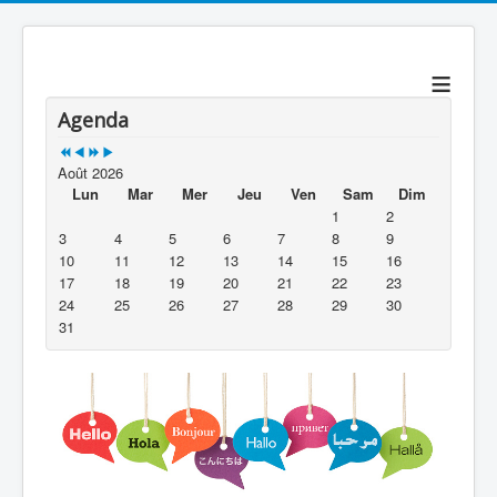
précédente
précédent
suivante
suivant
≡
Agenda
Août 2026
Lun
Mar
Mer
Jeu
Ven
Sam
Dim
1
2
3
4
5
6
7
8
9
10
11
12
13
14
15
16
17
18
19
20
21
22
23
24
25
26
27
28
29
30
31