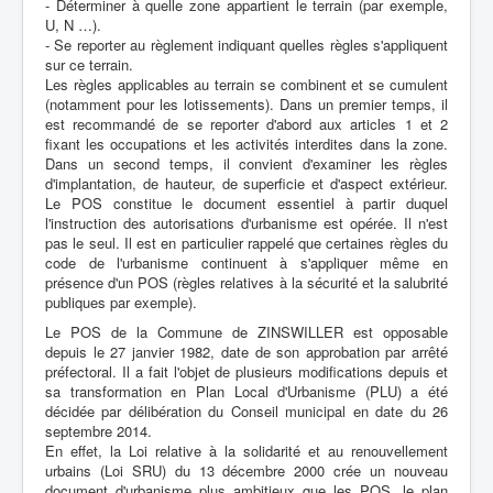
- Déterminer à quelle zone appartient le terrain (par exemple,
U, N …).
- Se reporter au règlement indiquant quelles règles s'appliquent
sur ce terrain.
Les règles applicables au terrain se combinent et se cumulent
(notamment pour les lotissements). Dans un premier temps, il
est recommandé de se reporter d'abord aux articles 1 et 2
fixant les occupations et les activités interdites dans la zone.
Dans un second temps, il convient d'examiner les règles
d'implantation, de hauteur, de superficie et d'aspect extérieur.
Le POS constitue le document essentiel à partir duquel
l'instruction des autorisations d'urbanisme est opérée. Il n'est
pas le seul. Il est en particulier rappelé que certaines règles du
code de l'urbanisme continuent à s'appliquer même en
présence d'un POS (règles relatives à la sécurité et la salubrité
publiques par exemple).
Le POS de la Commune de ZINSWILLER est opposable
depuis le 27 janvier 1982, date de son approbation par arrêté
préfectoral. Il a fait l'objet de plusieurs modifications depuis et
sa transformation en Plan Local d'Urbanisme (PLU) a été
décidée par délibération du Conseil municipal en date du 26
septembre 2014.
En effet, la Loi relative à la solidarité et au renouvellement
urbains (Loi SRU) du 13 décembre 2000 crée un nouveau
document d'urbanisme plus ambitieux que les POS, le plan