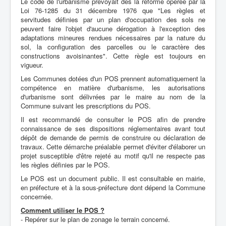
Le code de l'urbanisme prévoyait dès la réforme opérée par la
Loi 76-1285 du 31 décembre 1976 que "Les règles et
servitudes définies par un plan d'occupation des sols ne
peuvent faire l'objet d'aucune dérogation à l'exception des
adaptations mineures rendues nécessaires par la nature du
sol, la configuration des parcelles ou le caractère des
constructions avoisinantes". Cette règle est toujours en
vigueur.
Les Communes dotées d'un POS prennent automatiquement la
compétence en matière d'urbanisme, les autorisations
d'urbanisme sont délivrées par le maire au nom de la
Commune suivant les prescriptions du POS.
Il est recommandé de consulter le POS afin de prendre
connaissance de ses dispositions réglementaires avant tout
dépôt de demande de permis de construire ou déclaration de
travaux. Cette démarche préalable permet d'éviter d'élaborer un
projet susceptible d'être rejeté au motif qu'il ne respecte pas
les règles définies par le POS.
Le POS est un document public. Il est consultable en mairie,
en préfecture et à la sous-préfecture dont dépend la Commune
concernée.
Comment utiliser le POS ?
- Repérer sur le plan de zonage le terrain concerné.