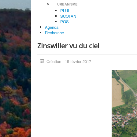
URBANISME
PLUI
SCOTAN
POS
Agenda
Recherche
Zinswiller vu du ciel
Création : 15 février 2017