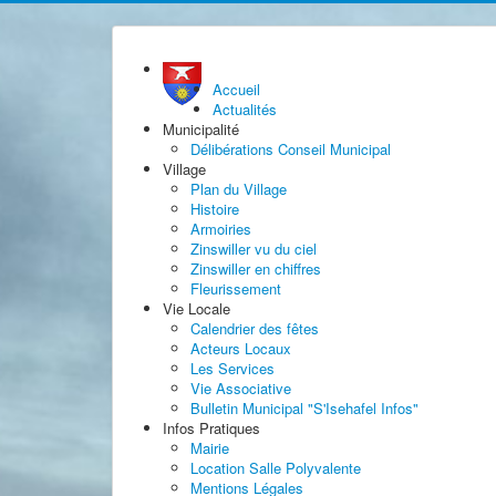
Accueil
Actualités
Municipalité
Délibérations Conseil Municipal
Village
Plan du Village
Histoire
Armoiries
Zinswiller vu du ciel
Zinswiller en chiffres
Fleurissement
Vie Locale
Calendrier des fêtes
Acteurs Locaux
Les Services
Vie Associative
Bulletin Municipal "S'Isehafel Infos"
Infos Pratiques
Mairie
Location Salle Polyvalente
Mentions Légales