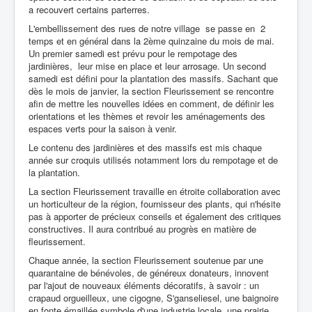
a recouvert certains parterres.
L'embellissement des rues de notre village se passe en 2
temps et en général dans la 2ème quinzaine du mois de mai.
Un premier samedi est prévu pour le rempotage des
jardinières, leur mise en place et leur arrosage. Un second
samedi est défini pour la plantation des massifs. Sachant que
dès le mois de janvier, la section Fleurissement se rencontre
afin de mettre les nouvelles idées en comment, de définir les
orientations et les thèmes et revoir les aménagements des
espaces verts pour la saison à venir.
Le contenu des jardinières et des massifs est mis chaque
année sur croquis utilisés notamment lors du rempotage et de
la plantation.
La section Fleurissement travaille en étroite collaboration avec
un horticulteur de la région, fournisseur des plants, qui n'hésite
pas à apporter de précieux conseils et également des critiques
constructives. Il aura contribué au progrès en matière de
fleurissement.
Chaque année, la section Fleurissement soutenue par une
quarantaine de bénévoles, de généreux donateurs, innovent
par l'ajout de nouveaux éléments décoratifs, à savoir : un
crapaud orgueilleux, une cigogne, S'ganseliesel, une baignoire
en fonte émaillée symbole d'une industrie locale, une prairie