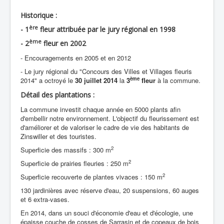
Historique :
ère
- 1
fleur attribuée par le jury régional en 1998
ème
- 2
fleur en 2002
- Encouragements en 2005 et en 2012
- Le jury régional du "Concours des Villes et Villages fleuris
ème
2014" a octroyé le
30 juillet 2014
la
3
fleur
à la commune.
Détail des plantations :
La commune investit chaque année en 5000 plants afin
d'embellir notre environnement. L'objectif du fleurissement est
d'améliorer et de valoriser le cadre de vie des habitants de
Zinswiller et des touristes.
2
Superficie des massifs : 300 m
2
Superficie de prairies fleuries : 250 m
2
Superficie recouverte de plantes vivaces : 150 m
130 jardinières avec réserve d'eau, 20 suspensions, 60 auges
et 6 extra-vases.
En 2014, dans un souci d'économie d'eau et d'écologie, une
épaisse couche de cosses de Sarrasin et de copeaux de bois