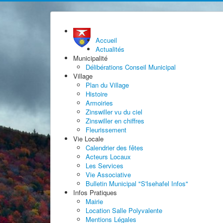
Accueil
Actualités
Municipalité
Délibérations Conseil Municipal
Village
Plan du Village
Histoire
Armoiries
Zinswiller vu du ciel
Zinswiller en chiffres
Fleurissement
Vie Locale
Calendrier des fêtes
Acteurs Locaux
Les Services
Vie Associative
Bulletin Municipal "S'Isehafel Infos"
Infos Pratiques
Mairie
Location Salle Polyvalente
Mentions Légales