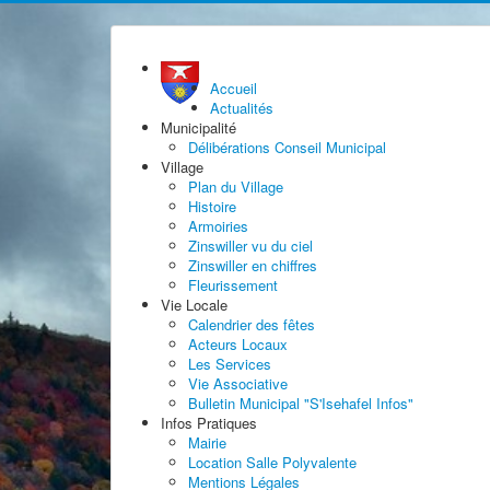
Accueil
Actualités
Municipalité
Délibérations Conseil Municipal
Village
Plan du Village
Histoire
Armoiries
Zinswiller vu du ciel
Zinswiller en chiffres
Fleurissement
Vie Locale
Calendrier des fêtes
Acteurs Locaux
Les Services
Vie Associative
Bulletin Municipal "S'Isehafel Infos"
Infos Pratiques
Mairie
Location Salle Polyvalente
Mentions Légales