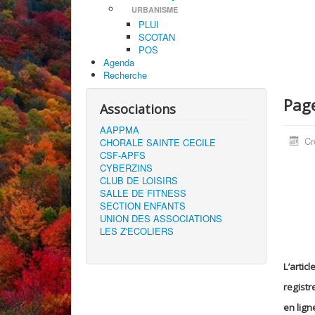
URBANISME
PLUI
SCOTAN
POS
Agenda
Recherche
Page
Associations
AAPPMA
Cr
CHORALE SAINTE CECILE
CSF-APFS
CYBERZINS
CLUB DE LOISIRS
SALLE DE FITNESS
SECTION ENFANTS
UNION DES ASSOCIATIONS
LES Z'ECOLIERS
L’arti
registr
en lign