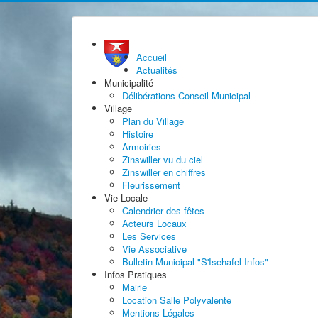
Accueil
Actualités
Municipalité
Délibérations Conseil Municipal
Village
Plan du Village
Histoire
Armoiries
Zinswiller vu du ciel
Zinswiller en chiffres
Fleurissement
Vie Locale
Calendrier des fêtes
Acteurs Locaux
Les Services
Vie Associative
Bulletin Municipal "S'Isehafel Infos"
Infos Pratiques
Mairie
Location Salle Polyvalente
Mentions Légales