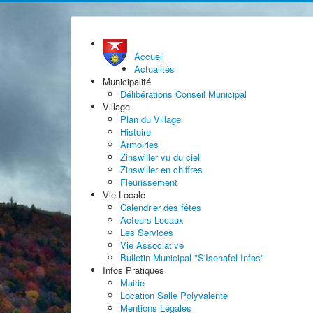
Accueil
Actualités
Municipalité
Délibérations Conseil Municipal
Village
Plan du Village
Histoire
Armoiries
Zinswiller vu du ciel
Zinswiller en chiffres
Fleurissement
Vie Locale
Calendrier des fêtes
Acteurs Locaux
Les Services
Vie Associative
Bulletin Municipal "S'Isehafel Infos"
Infos Pratiques
Mairie
Location Salle Polyvalente
Mentions Légales