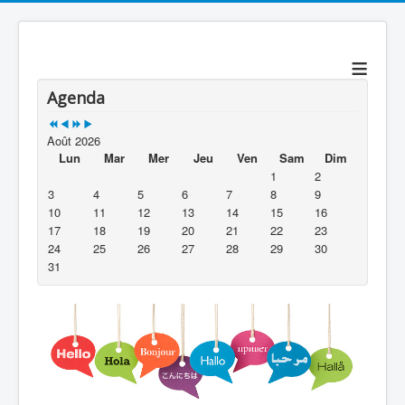
précédente
précédent
suivante
suivant
≡
Agenda
Août 2026
Lun
Mar
Mer
Jeu
Ven
Sam
Dim
1
2
3
4
5
6
7
8
9
10
11
12
13
14
15
16
17
18
19
20
21
22
23
24
25
26
27
28
29
30
31